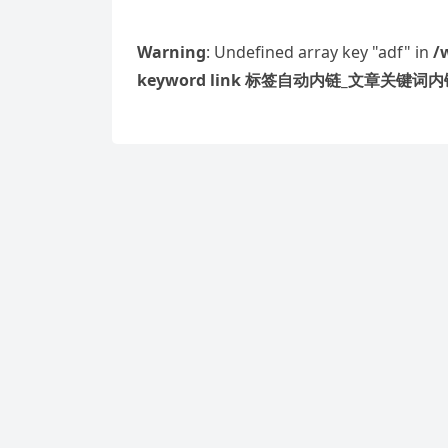
Warning
: Undefined array key "adf" in
/
keyword link 标签自动内链_文章关键词内链 W
Warning
: Undefined array key "sim_pag
content/plugins/Wp keyword li
件/wp_similarity.php
on line
42
七杀男和什么女性八字配对，需要综合考虑
因素。以下是一些常见的配对情况，但仅供参
正官能制七…