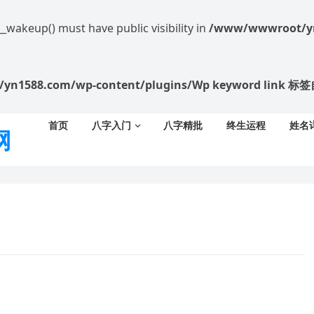
akeup() must have public visibility in
/www/wwwroot/yn1
/yn1588.com/wp-content/plugins/Wp keyword li
首页
八字入门
八字精批
终生运程
姓名
网