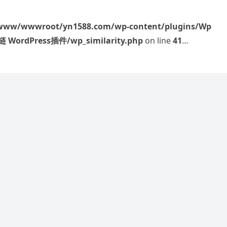
www/wwwroot/yn1588.com/wp-content/plugins/Wp
ordPress插件/wp_similarity.php
on line
41
es" in
/www/wwwroot/yn1588.com/wp-
nk 标签自动内链_文章关键词内链 WordPress插
八字的五行属性、五行相生相克关系、命盘的整体格局等多个
考： 1.七杀男配合比较好的女性八字类型： 正官格局女性：