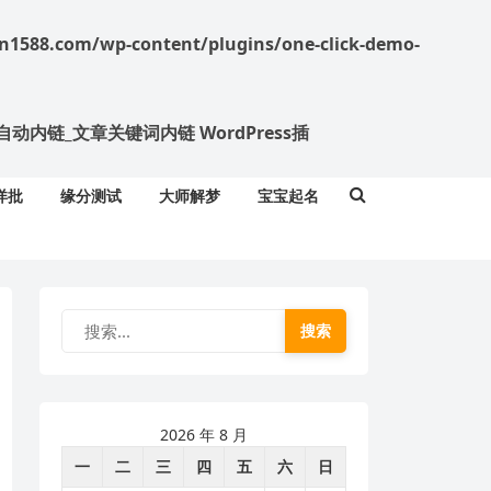
588.com/wp-content/plugins/one-click-demo-
nk 标签自动内链_文章关键词内链 WordPress插
详批
缘分测试
大师解梦
宝宝起名
搜索
2026 年 8 月
一
二
三
四
五
六
日