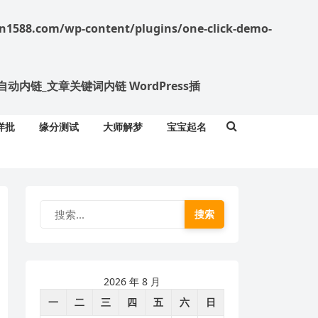
588.com/wp-content/plugins/one-click-demo-
nk 标签自动内链_文章关键词内链 WordPress插
详批
缘分测试
大师解梦
宝宝起名
搜索
2026 年 8 月
一
二
三
四
五
六
日