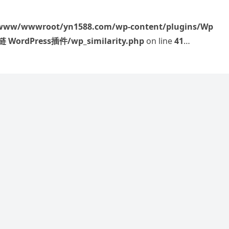
www/wwwroot/yn1588.com/wp-content/plugins/Wp
ordPress插件/wp_similarity.php
on line
41
es" in
/www/wwwroot/yn1588.com/wp-
nk 标签自动内链_文章关键词内链 WordPress插
凤是一对完美的配对，象征着男女之间的和谐与完美。根据八
： 1.龙：甲辰、乙辰、戊辰、甲午、乙未、戊午 凤：丙午、