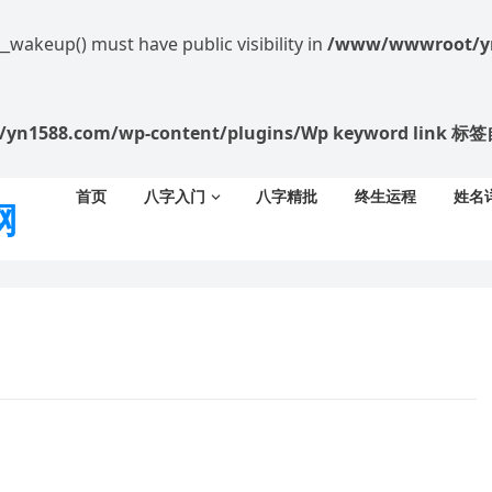
akeup() must have public visibility in
/www/wwwroot/yn1
/yn1588.com/wp-content/plugins/Wp keyword li
首页
八字入门
八字精批
终生运程
姓名
网