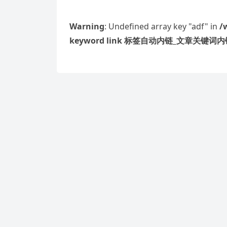
Warning
: Undefined array key "adf" in
/
keyword link 标签自动内链_文章关键词内链 W
Warning
: Undefined array key "sim_pag
content/plugins/Wp keyword li
件/wp_similarity.php
on line
42
龙凤配对是一种古老的传统观念，认为龙和
字学说，以下是一些适合龙凤配对的八字组合
丁未、己未…