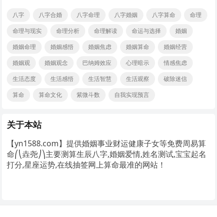
八字
八字合婚
八字命理
八字婚姻
八字算命
命理
命理与现实
命理分析
命理解读
命运与选择
婚姻
婚姻命理
婚姻感悟
婚姻焦虑
婚姻算命
婚姻经营
婚姻观
婚姻观念
巴纳姆效应
心理暗示
情感焦虑
生活态度
生活感悟
生活智慧
生活观察
破除迷信
算命
算命文化
紫微斗数
自我实现预言
关于本站
【yn1588.com】提供婚姻事业财运健康子女等免费周易算
命⎛⎝垚尧⎠⎞主要测算生辰八字,婚姻爱情,姓名测试,宝宝起名
打分,星座运势,在线抽签网上算命最准的网站！