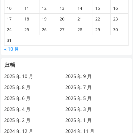
今天，我们共同学习一个禄命古法格局：火震雷霆格。 火
10
11
12
13
14
15
16
震雷霆格入格条件入下： 1、纳音火命，生于生旺月；戊
子、己丑年纳音霹雳火尤妙； 2、月日见巳午，生于卯时；
17
18
19
20
21
22
23
3、纳音火命，忌生于休囚死月；或遇水重之…
24
25
26
27
28
29
30
31
« 10 月
归档
2025 年 10 月
2025 年 9 月
2025 年 8 月
2025 年 7 月
2025 年 6 月
2025 年 5 月
2025 年 4 月
2025 年 3 月
2025 年 2 月
2025 年 1 月
2024 年 12 月
2024 年 11 月