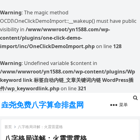
Warning
: The magic method
OCDI\OneClickDemoImport::__wakeup() must have public
visibility in
/www/wwwroot/yn1588.com/wp-
content/plugins/one-click-demo-
import/inc/OneClickDemoImport.php
on line
128
Warning
: Undefined variable $content in
/www/wwwroot/yn1588.com/wp-content/plugins/Wp
keyword link 标签自动内链_文章关键词内链 WordPress插
件/wp_keywordlink.php
on line
321
垚尧免费八字算命排盘网
菜单
首页
八字格局详解：火震雷霆格
八字格局详解：火震雷霆格