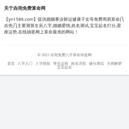
关于垚尧免费算命网
【yn1588.com】提供婚姻事业财运健康子女等免费周易算命⎛⎝
垚尧⎠⎞主要测算生辰八字,婚姻爱情,姓名测试,宝宝起名打分,星
座运势,在线抽签网上算命最准的网站！
© 2021
垚尧免费八字算命排盘网
首页
八字入门
八字精批
终生运程
姓名详批
缘分测试
大师解梦
宝宝起名