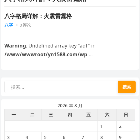
八字格局详解：火震雷霆格
八字
0 评论
Warning
: Undefined array key "adf" in
/www/wwwroot/yn1588.com/wp-
content/plugins/Wp keyword link 标签自动内链_文章
关键词内链 WordPress插件/wp_similarity.php
on line
41
搜索
Warning
: Undefined array key "sim_pages" in
2026 年 8 月
/www/wwwroot/yn1588.com/wp-
一
二
三
四
五
六
日
content/plugins/Wp keyword link 标签自动内链_文章
关键词内链 WordPress插件/wp_similarity.php
on line
1
2
42
3
4
5
6
7
8
9