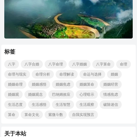
标签
八字
八字合婚
八字命理
八字婚姻
八字算命
命理
命理与现实
命理分析
命理解读
命运与选择
婚姻
婚姻命理
婚姻感悟
婚姻焦虑
婚姻算命
婚姻经营
婚姻观
婚姻观念
巴纳姆效应
心理暗示
情感焦虑
生活态度
生活感悟
生活智慧
生活观察
破除迷信
算命
算命文化
紫微斗数
自我实现预言
关于本站