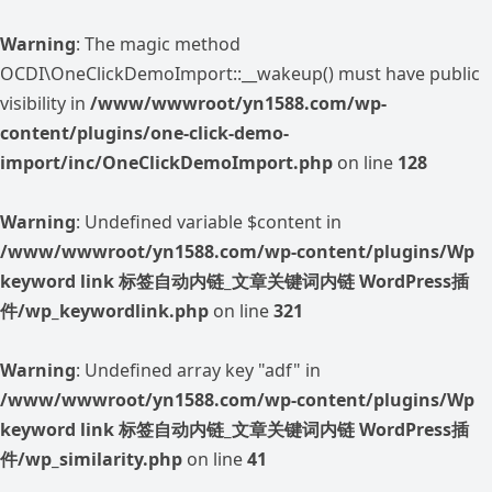
Warning
: The magic method
OCDI\OneClickDemoImport::__wakeup() must have public
visibility in
/www/wwwroot/yn1588.com/wp-
content/plugins/one-click-demo-
import/inc/OneClickDemoImport.php
on line
128
Warning
: Undefined variable $content in
/www/wwwroot/yn1588.com/wp-content/plugins/Wp
keyword link 标签自动内链_文章关键词内链 WordPress插
件/wp_keywordlink.php
on line
321
Warning
: Undefined array key "adf" in
/www/wwwroot/yn1588.com/wp-content/plugins/Wp
keyword link 标签自动内链_文章关键词内链 WordPress插
件/wp_similarity.php
on line
41