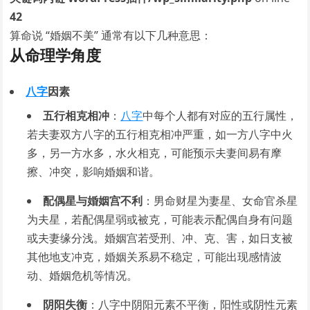
42
算命说 “婚姻不美” 通常有以下几种意思：
从命理学角度
八字
因素
五行相克相冲
：
八字
中每个人都有对应的五行属性，
若夫妻双方八字的五行相克相冲严重，如一方八字中火
多，另一方水多，水火相克，可能预示夫妻间易有摩
擦、冲突，影响婚姻和谐。
配偶星与婚姻宫不利
：男命财星为妻星、女命官杀星
为夫星，若配偶星弱或被克，可能表示配偶自身有问题
或夫妻缘分浅。婚姻宫若受刑、冲、克、害，如日支被
其他地支冲克，婚姻关系易不稳定，可能出现感情波
动、婚姻危机等情况。
阴阳失衡
：八字中阴阳元素不平衡，阳性或阴性元素