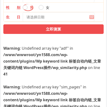
性 别
男
女
生 日
Warning
: Undefined array key "adf" in
/www/wwwroot/yn1588.com/wp-
content/plugins/Wp keyword link 标签自动内链_文章
关键词内链 WordPress插件/wp_similarity.php
on line
41
Warning
: Undefined array key "sim_pages" in
/www/wwwroot/yn1588.com/wp-
content/plugins/Wp keyword link 标签自动内链_文章
关键词内链 WordPress插件/wp_similarity.php
on line