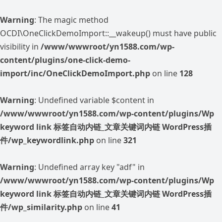
Warning
: The magic method
OCDI\OneClickDemoImport::__wakeup() must have public
visibility in
/www/wwwroot/yn1588.com/wp-
content/plugins/one-click-demo-
import/inc/OneClickDemoImport.php
on line
128
Warning
: Undefined variable $content in
/www/wwwroot/yn1588.com/wp-content/plugins/Wp
keyword link 标签自动内链_文章关键词内链 WordPress插
件/wp_keywordlink.php
on line
321
Warning
: Undefined array key "adf" in
/www/wwwroot/yn1588.com/wp-content/plugins/Wp
keyword link 标签自动内链_文章关键词内链 WordPress插
件/wp_similarity.php
on line
41