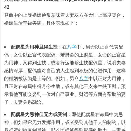
42
算命中的上等婚姻通常意味着夫妻双方在命理上高度契合，
婚姻生活幸福美满，具体表现如下：
配偶星为用神且得生扶
：在
八字
中，男命以正财代表配
偶，女命以正官代表配偶。若男命的正财星、女命的正官星
为用神，又得到生扶，或者行运能够生扶配偶星，说明夫妻
感情深厚，配偶能对自己的人生起到积极的促进作用，这样
的婚姻被认为是上等的。例如，男命
八字
中以正财为用神，
且正财在命局中得月令生助，或有其他干支来生扶正财，预
示着他可能会娶到一位对自己事业、财运等方面有帮助的妻
子，夫妻关系融洽。
配偶星为忌神但无力或受制
：即使配偶星在命局中为忌
神，但如果它无力发挥作用，或者受到其他干支的制约，以
及行运能够克制忌神，那么照样能得到配偶的助力，夫妻感