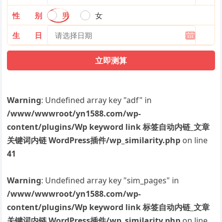
性 别
男
女
生 日
Warning
: Undefined array key "adf" in
/www/wwwroot/yn1588.com/wp-
content/plugins/Wp keyword link 标签自动内链_文章
关键词内链 WordPress插件/wp_similarity.php
on line
41
Warning
: Undefined array key "sim_pages" in
/www/wwwroot/yn1588.com/wp-
content/plugins/Wp keyword link 标签自动内链_文章
关键词内链 WordPress插件/wp_similarity.php
on line