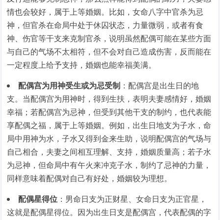
情也会较好，属于上等婚姻。比如，女命八字中官杀为忌
神，但官杀在命局中处于休囚状态，力量微弱，或者有食
神、伤官等干支来克制官杀，说明虽然配偶可能在某些方面
与自己的气场不太相符，但不会对自己造成伤害，反而能在
一定程度上给予支持，婚姻也能幸福美满。
配偶宫为用神受生或为忌受制
：配偶宫是出生日的地
支。当配偶宫为用神时，得到生扶，表明夫妻感情好，婚姻
幸福；若配偶宫为忌神，但受到其他干支的制约，也代表能
享配偶之福，属于上等婚姻。例如，出生日地支为子水，命
局中用神为水，子水又得到金来生助，说明配偶宫的气场与
自己相合，夫妻之间相互理解、支持，婚姻质量高；若子水
为忌神，但命局中有午火来冲克子水，制约了忌神的力量，
同样意味着配偶对自己有好处，婚姻较为理想。
配偶星得位
：男命日支为正财星、女命日支为正官星，
这就是配偶星得位。因为出生日支是配偶宫，代表配偶的字