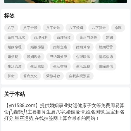
标签
八字
八字合婚
八字命理
八字婚姻
八字算命
命理
命理与现实
命理分析
命理解读
命运与选择
婚姻
婚姻命理
婚姻感悟
婚姻焦虑
婚姻算命
婚姻经营
婚姻观
婚姻观念
巴纳姆效应
心理暗示
情感焦虑
生活态度
生活感悟
生活智慧
生活观察
破除迷信
算命
算命文化
紫微斗数
自我实现预言
关于本站
【yn1588.com】提供婚姻事业财运健康子女等免费周易算
命⎛⎝垚尧⎠⎞主要测算生辰八字,婚姻爱情,姓名测试,宝宝起名
打分,星座运势,在线抽签网上算命最准的网站！