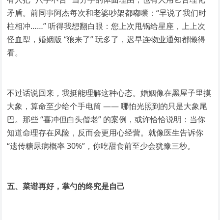
矛盾。前同事阿杰每次和老婆吵架都嘟囔：“早说了我们时
柱相冲……” 听得我想翻白眼：您上次甩锅给星座，上上次
怪血型，婚姻版 “狼来了” 玩多了，迟早连物业通知都懒得
看。
不过话说回来，我挺能理解这种心态。婚姻像在黑屋子里摸
大象，算命至少给个手电筒 —— 哪怕光照到的只是大象尾
巴。那些 “喜冲但白头偕老” 的案例，或许恰恰说明：当你
知道命理存在风险，反而会更用心经营。就像医生告诉你
“遗传糖尿病概率 30%”，你吃甜食前至少会犹豫三秒。
五、菜谱再好，掌勺的终究是自己