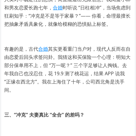
和男友恋爱长跑七年，
合婚
时听说 “日柱相冲”，当场焦虑到
狂刷知乎：“冲克是不是等于家暴？”—— 你看，命理最擅长
把抽象矛盾具象化，就像给模糊的恐惧贴上标签。
有趣的是，古代
合婚
其实更看重门当户对，现代人反而在自
由恋爱后回头求签问卦。我猜这和买保险一个心理：明知大
部分保单用不上，但 “万一呢？” 三个字足够让人掏钱。去
年我自己也没忍住，花 19.9 测了桃花运，结果 APP 说我
“正缘在西北方”。我在上海住了十年，公司西北角是洗手
间。
三、“冲克” 夫妻真比 “全合” 的差吗？