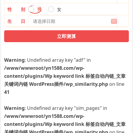
性 别
男
女
生 日
Warning
: Undefined array key "adf" in
/www/wwwroot/yn1588.com/wp-
content/plugins/Wp keyword link 标签自动内链_文章
关键词内链 WordPress插件/wp_similarity.php
on line
41
Warning
: Undefined array key "sim_pages" in
/www/wwwroot/yn1588.com/wp-
content/plugins/Wp keyword link 标签自动内链_文章
关键词内链 WordPress插件/wp_similarity.php
on line