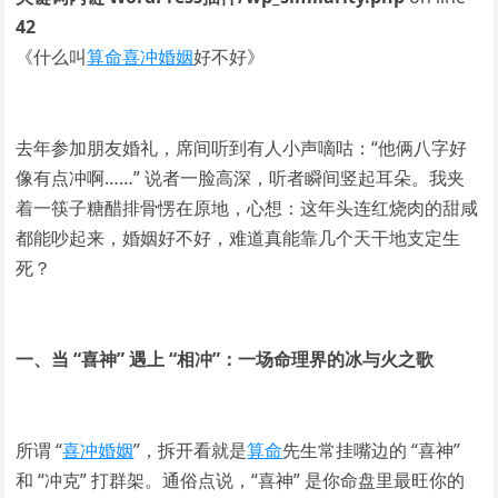
42
《什么叫
算命
喜冲婚姻
好不好》
去年参加朋友婚礼，席间听到有人小声嘀咕：“他俩八字好
像有点冲啊……” 说者一脸高深，听者瞬间竖起耳朵。我夹
着一筷子糖醋排骨愣在原地，心想：这年头连红烧肉的甜咸
都能吵起来，婚姻好不好，难道真能靠几个天干地支定生
死？
一、当 “喜神” 遇上 “相冲”：一场命理界的冰与火之歌
所谓 “
喜冲婚姻
”，拆开看就是
算命
先生常挂嘴边的 “喜神”
和 “冲克” 打群架。通俗点说，“喜神” 是你命盘里最旺你的