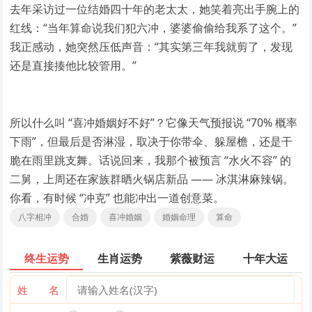
去年采访过一位结婚四十年的老太太，她笑着亮出手腕上的
红线：“当年算命说我们犯六冲，婆婆偷偷给我系了这个。”
我正感动，她突然压低声音：“其实第三年我就剪了，发现
还是直接揍他比较管用。”
所以什么叫 “喜冲婚姻好不好”？它像天气预报说 “70% 概率
下雨”，但最后是否淋湿，取决于你带伞、躲屋檐，还是干
脆在雨里跳支舞。话说回来，我那个被预言 “水火不容” 的
二舅，上周还在家族群晒火锅店新品 —— 冰淇淋麻辣锅。
你看，有时候 “冲克” 也能冲出一道创意菜。
八字相冲
合婚
喜冲婚姻
婚姻命理
算命
终生运势
生肖运势
紫薇财运
十年大运
姓 名