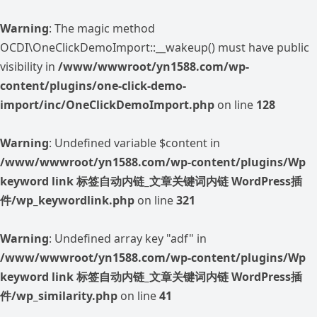
Warning
: The magic method
OCDI\OneClickDemoImport::__wakeup() must have public
visibility in
/www/wwwroot/yn1588.com/wp-
content/plugins/one-click-demo-
import/inc/OneClickDemoImport.php
on line
128
Warning
: Undefined variable $content in
/www/wwwroot/yn1588.com/wp-content/plugins/Wp
keyword link 标签自动内链_文章关键词内链 WordPress插
件/wp_keywordlink.php
on line
321
Warning
: Undefined array key "adf" in
/www/wwwroot/yn1588.com/wp-content/plugins/Wp
keyword link 标签自动内链_文章关键词内链 WordPress插
件/wp_similarity.php
on line
41