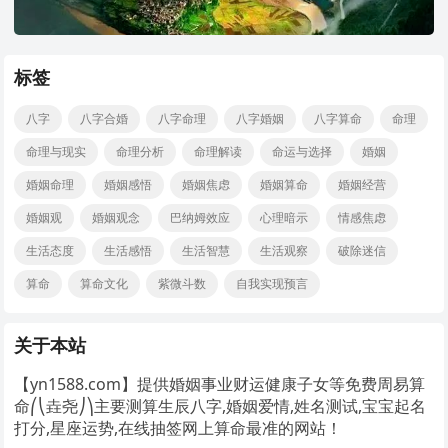
标签
八字
八字合婚
八字命理
八字婚姻
八字算命
命理
命理与现实
命理分析
命理解读
命运与选择
婚姻
婚姻命理
婚姻感悟
婚姻焦虑
婚姻算命
婚姻经营
婚姻观
婚姻观念
巴纳姆效应
心理暗示
情感焦虑
生活态度
生活感悟
生活智慧
生活观察
破除迷信
算命
算命文化
紫微斗数
自我实现预言
关于本站
【yn1588.com】提供婚姻事业财运健康子女等免费周易算
命⎛⎝垚尧⎠⎞主要测算生辰八字,婚姻爱情,姓名测试,宝宝起名
打分,星座运势,在线抽签网上算命最准的网站！