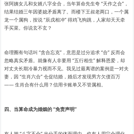
张阿姨女儿和女婿八字全合，当年算命先生夸 “天作之合”，
结果结婚三年因婆媳矛盾离了。而楼下王叔老两口，一个属
龙一个属狗，按说 “辰戌相冲” 得鸡飞狗跳，人家却天天牵
手买菜。你说玄不玄？
命理圈有句话叫 “贪合忘克”，意思是过分追求 “合” 反而会
忽略真实矛盾。就像有人非要用 “五行相生” 解释恩爱，却
对丈夫长期冷暴力视而不见。我见过最离谱的案例是一对夫
妻，因 “生肖六合” 仓促结婚，婚后才发现男方欠债百万
—— 生肖合有什么用？信用卡账单又不管属相。
四、当算命成为婚姻的 “免责声明”
有人把 “八字不合” 当分手的体面理由，也有人用它合理化