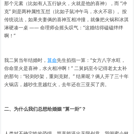
那个元素（比如有人五行缺火，火就是他的喜神），而 “冲
克” 则是两种属性互怼（比如子鼠冲午马，水火不容）。按
传统说法，如果夫妻俩的喜神互相冲撞，就像把火锅和冰淇
淋硬凑一桌 —— 命理师会摇头叹气：“这婚结得磕磕绊绊
啊！”
我二舅当年结婚时，
算命
先生掐指一算：“女方八字水旺，
你命里火是喜神，水火相冲啊！” 二舅妈至今记得老太太补
的那句：“轻则吵架，重则克财。” 结果呢？俩人开了三十年
火锅店，越吵生意越红火，去年还在三亚买了房。
二、为什么我们总想给婚姻 “算一卦”？
人类对不确定性的恐惧，简直能逼出无限创意。我闺蜜小林