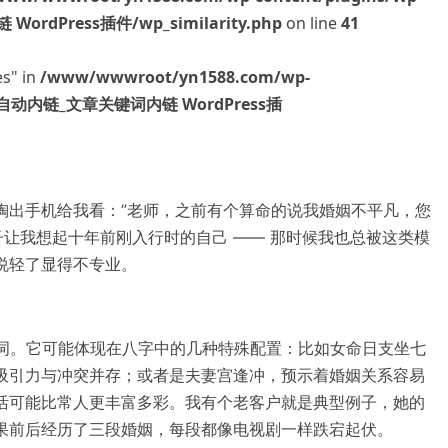
ordPress插件/wp_similarity.php
on line
41
es" in
/www/wwwroot/yn1588.com/wp-
nk 标签自动内链_文章关键词内链 WordPress插
掏出手机给我看：”老师，之前有个算命的说我婚姻不平凡，您
子让我想起十年前刚入行时的自己 —— 那时候我也总被这类模
说轻了显得不专业。
性词。它可能体现在八字中的几种特殊配置：比如女命日支坐七
吸引力与冲突并存；或者是夫妻宫逢冲，预示着婚姻关系容易
活可能比常人更丰富多彩。我有个老客户就是典型例子，她的
果前后经历了三段婚姻，每段都像电视剧一样跌宕起伏。