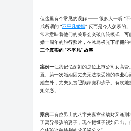
但这里有个常见的误解 —— 很多人一听 “
成所谓的 “
不平凡婚姻
” 反而是令人羡慕的
常常意味着他们的关系会突破传统模式，可
婚十周年的旅行照片，在冰岛极光下相拥的
三个真实的 “不平凡” 故事
案例一
让我记忆深刻的是位上市公司女高管。
置。第一次婚姻因丈夫无法接受她的事业心
她主外，丈夫负责照顾家庭和孩子。有次她笑着
姐弟恋。”
案例二
有位男士的八字夫妻宫坐劫财又逢刑
了离异带孩的妻子，现在把继子视如己出。他
会体验这种特别的父子缘分？”