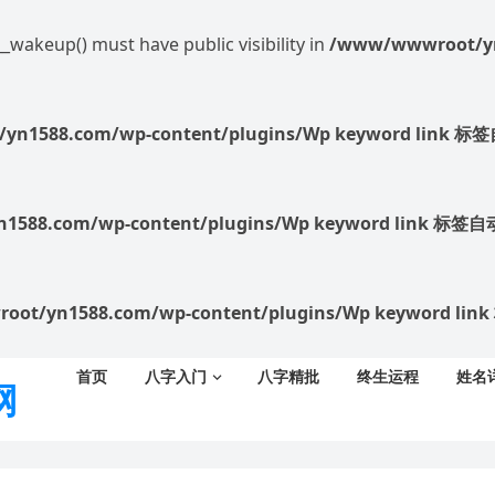
akeup() must have public visibility in
/www/wwwroot/yn1
/yn1588.com/wp-content/plugins/Wp keyword li
1588.com/wp-content/plugins/Wp keyword link 标
oot/yn1588.com/wp-content/plugins/Wp keyword
首页
八字入门
八字精批
终生运程
姓名
网