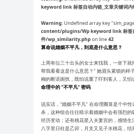
keyword link 标签自动内链_文章关键词内链 W
Warning
: Undefined array key "sim_pag
content/plugins/Wp keyword li
件/wp_similarity.php
on line
42
算命说婚姻不平凡，到底是什么意思？
上周有位三十出头的女士来找我，一坐下就
帮我看看这是什么意思？” 她眉头紧锁的样
糊的断语困扰，既怕说重了吓到客人，又怕
命理中的 “不平凡” 密码
说实话，”婚姻不平凡” 在命理圈算是个中
杀，这种组合往往暗示着婚姻中会有强烈的
经历变动；还有桃花星入夫妻宫的，感情生
八字里日柱是乙卯，月支又见子水桃花，结