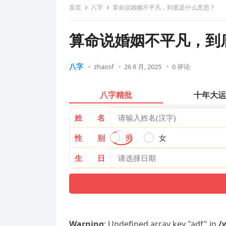
首页
八字
算命说婚姻不平凡，到底是什么意思？
算命说婚姻不平凡，到
八字
zhaosf
26 8 月, 2025
0 评论
八字精批
十年大
姓 名
性 别
男
女
生 日
Warning
: Undefined array key "adf" in
/