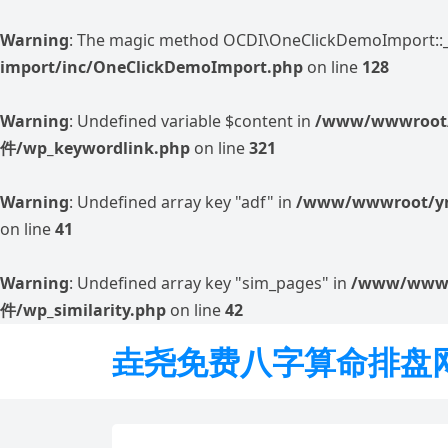
Warning
: The magic method OCDI\OneClickDemoImport::__w
import/inc/OneClickDemoImport.php
on line
128
Warning
: Undefined variable $content in
/www/wwwroot
件/wp_keywordlink.php
on line
321
Warning
: Undefined array key "adf" in
/www/wwwroot/yn
on line
41
Warning
: Undefined array key "sim_pages" in
/www/wwwr
件/wp_similarity.php
on line
42
垚尧免费八字算命排盘