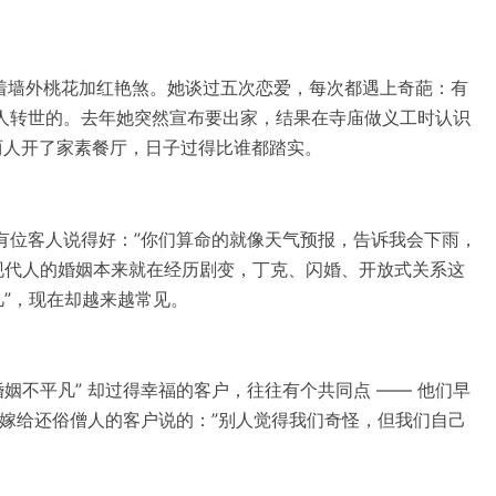
带着墙外桃花加红艳煞。她谈过五次恋爱，每次都遇上奇葩：有
人转世的。去年她突然宣布要出家，结果在寺庙做义工时认识
两人开了家素餐厅，日子过得比谁都踏实。
有位客人说得好：”你们算命的就像天气预报，告诉我会下雨，
 现代人的婚姻本来就在经历剧变，丁克、闪婚、开放式关系这
凡”，现在却越来越常见。
姻不平凡” 却过得幸福的客户，往往有个共同点 —— 他们早
那位嫁给还俗僧人的客户说的：”别人觉得我们奇怪，但我们自己