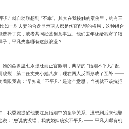
不平凡” 就自动联想到 “不幸”。其实在我接触的案例里，约有三
。比如一对夫妻的合盘显示两人都是伤官配印的格局，这种组合
能选择丁克，或者共同经营创意事业。他们去年还给我寄了结
样子，平凡夫妻哪有这般浪漫？
她的命盘里七杀强旺而正官微弱，典型的 “婚姻不平凡” 配
而破裂，第二任丈夫小她八岁，现在两人反而形成了互补 ——
跟我说：”早知道 ‘ 不平凡 ‘ 是这个意思，当初就不该抗拒
冲，我委婉提醒他要注意婚姻中的竞争关系。没想到后来他娶
说：”您说的没错，我的婚姻确实不平凡 —— 平凡人哪有机