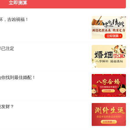
好坏，吉凶祸福！
早已注定
为你找到最佳婚配！
段发财？